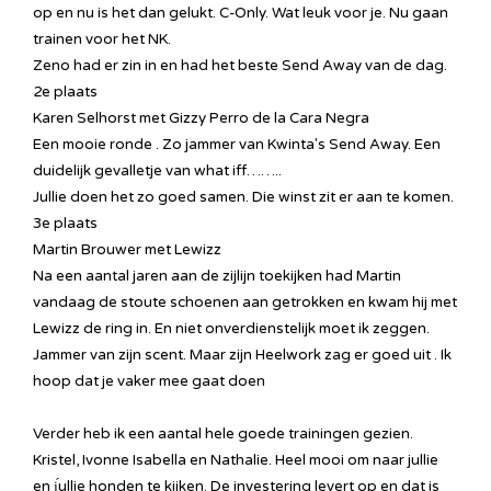
op en nu is het dan gelukt. C-Only. Wat leuk voor je. Nu gaan
trainen voor het NK.
Zeno had er zin in en had het beste Send Away van de dag.
2e plaats
Karen Selhorst met Gizzy Perro de la Cara Negra
Een mooie ronde . Zo jammer van Kwinta's Send Away. Een
duidelijk gevalletje van what iff……..
Jullie doen het zo goed samen. Die winst zit er aan te komen.
3e plaats
Martin Brouwer met Lewizz
Na een aantal jaren aan de zijlijn toekijken had Martin
vandaag de stoute schoenen aan getrokken en kwam hij met
Lewizz de ring in. En niet onverdienstelijk moet ik zeggen.
Jammer van zijn scent. Maar zijn Heelwork zag er goed uit . Ik
hoop dat je vaker mee gaat doen
Verder heb ik een aantal hele goede trainingen gezien.
Kristel, Ivonne Isabella en Nathalie. Heel mooi om naar jullie
en j́ullie honden te kijken. De investering levert op en dat is