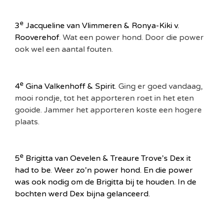
e
3
Jacqueline van Vlimmeren & Ronya-Kiki v.
Rooverehof
. Wat een power hond. Door die power
ook wel een aantal fouten.
e
4
Gina Valkenhoff & Spirit
. Ging er goed vandaag,
mooi rondje, tot het apporteren roet in het eten
gooide. Jammer het apporteren koste een hogere
plaats.
e
5
Brigitta van Oevelen & Treaure Trove’s Dex it
had to be
.
Weer zo’n power hond. En die power
was ook nodig om de Brigitta bij te houden. In de
bochten werd Dex bijna gelanceerd.