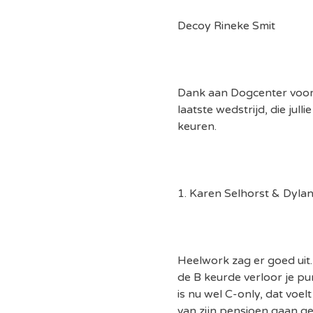
Decoy Rineke Smit
Dank aan Dogcenter voor
laatste wedstrijd, die jul
keuren.
1. Karen Selhorst & Dyla
Lost 
Heelwork zag er goed uit. 
de B keurde verloor je p
is nu wel C-only, dat voelt
van zijn pensioen gaan gen