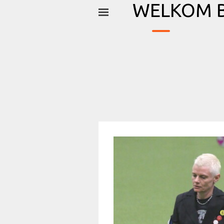
_
Ga naar de inhoud
WELKOM B
Menu overslaan