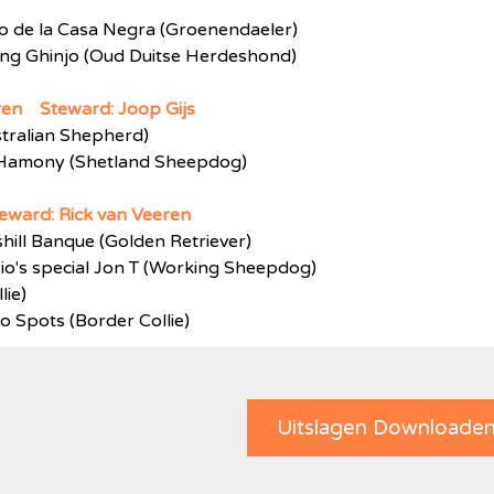
ro de la Casa Negra (Groenendaeler)
ung Ghinjo (Oud Duitse Herdeshond)
eren Steward: Joop Gijs
stralian Shepherd)
s Hamony (Shetland Sheepdog)
teward: Rick van Veeren
ill Banque (Golden Retriever)
io's special Jon T (Working Sheepdog)
lie)
o Spots (Border Collie)
Uitslagen Downloade