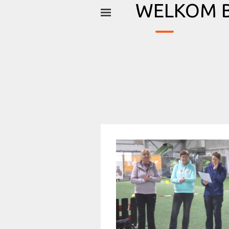
_
Ga naar de inhoud
WELKOM B
Menu overslaan