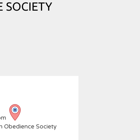
 SOCIETY
oom
ch Obedience Society