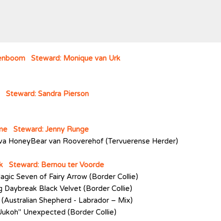
nenboom Steward: Monique van Urk
t Steward: Sandra Pierson
mme Steward: Jenny Runge
ava HoneyBear van Rooverehof (Tervuerense Herder)
rk Steward: Bernou ter Voorde
Magic Seven of Fairy Arrow (Border Collie)
g Daybreak Black Velvet (Border Collie)
 (Australian Shepherd - Labrador – Mix)
Uukoh" Unexpected (Border Collie)