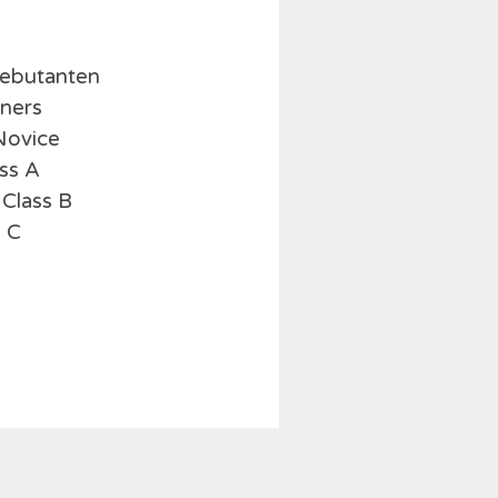
Debutanten
nners
Novice
ss A
Class B
s C