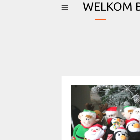
_
Ga naar de inhoud
WELKOM B
Menu overslaan