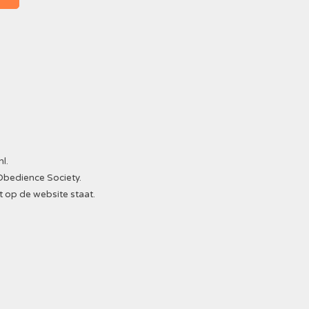
nl
.
Obedience Society.
t op de website staat.