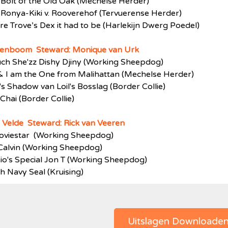
 Bolt of the Old Oak (Mechelse Herder)
 Ronya-Kiki v. Rooverehof (Tervuerense Herder)
ure Trove’s Dex it had to be (Harlekijn Dwerg Poedel)
enenboom Steward: Monique van Urk
uch She'zz Dishy Djiny (Working Sheepdog)
& I am the One from Malihattan (Mechelse Herder)
s Shadow van Loil's Bosslag (Border Collie)
Chai (Border Collie)
e Velde Steward: Rick van Veeren
 Moviestar (Working Sheepdog)
 Calvin (Working Sheepdog)
io's Special Jon T (Working Sheepdog)
 Navy Seal (Kruising)
Uitslagen Downloade