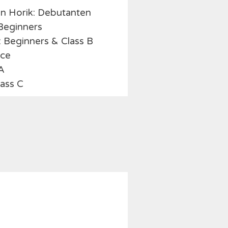
an Horik: Debutanten
Beginners
Beginners & Class B
ce
 A
lass C