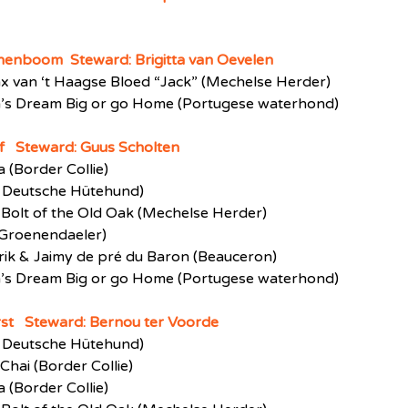
nenboom Steward: Brigitta van Oevelen
x van ‘t Haagse Bloed “Jack” (Mechelse Herder)
a’s Dream Big or go Home (Portugese waterhond)
ff Steward: Guus Scholten
 (Border Collie)
lt Deutsche Hütehund)
 Bolt of the Old Oak (Mechelse Herder)
(Groenendaeler)
orik & Jaimy de pré du Baron (Beauceron)
a’s Dream Big or go Home (Portugese waterhond)
orst Steward: Bernou ter Voorde
lt Deutsche Hütehund)
Chai (Border Collie)
 (Border Collie)