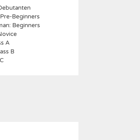
 Debutanten
 Pre-Beginners
man: Beginners
Novice
ss A
lass B
 C