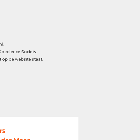
nl
.
Obedience Society.
t op de website staat.
rs