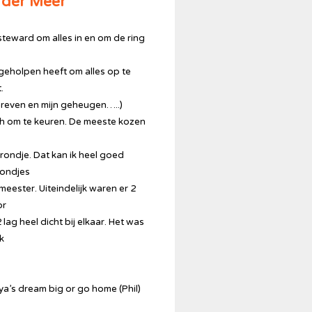
 der Meer
teward om alles in en om de ring
geholpen heeft om alles op te
.
chreven en mijn geheugen…..)
och om te keuren. De meeste kozen
rondje. Dat kan ik heel goed
rondjes
meester. Uiteindelijk waren er 2
or
 lag heel dicht bij elkaar. Het was
jk
a’s dream big or go home (Phil)