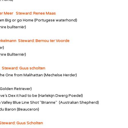
der Meer Steward: Renee Maas
am Big or go Home (Portugese waterhond)
re bullterriër)
Enkelmann Steward: Bernou ter Voorde
er)
re Bullterriër)
 Steward: Guus scholten
the One from Malihattan
(Mechelse Herder)
(Golden Retriever)
ove’s Dex it had to be (Harlekijn Dwerg Poedel)
 Valley Blue Line Shot "Brianne" (Australian Shepherd)
é du Baron (Beauceron)
Steward: Guus Scholten