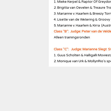
1. Mieke Kerpel & Raptor Of Greydo
2. Brigitta van Oevelen & Treaure Tr
3. Marianne v. Haarlem & Breezy Torn
4. Lisette van de Wetering & Groovy 
5. Marianne v. Haarlem & Kirra (Aust
Class "B": Judge: Peter van de Veld
Alleen trainingsronden
Class "C": Judge: Marianne Slegt S
1. Guus Scholten & Halligalli Movie
2. Monique van Urk & MollynRio's s