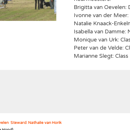
Brigitta van Oevelen:
Ivonne van der Meer:
Natalie Knaack-Enkel
Isabella van Damme: 
Monique van Urk: Cla
Peter van de Velde: C
Marianne Slegt: Class
velen Steward: Nathalie van Horik
e Hond)