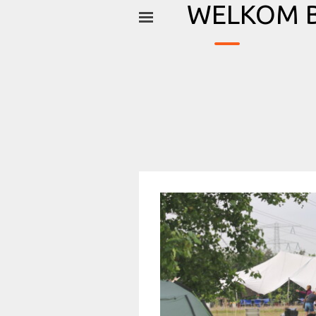
_
Ga naar de inhoud
WELKOM B
Menu overslaan