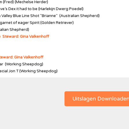
m (Fred) (Mechelse Herder)
ove’s Dex it had to be (Harlekijn Dwerg Poedel)
 Valley Blue Line Shot "Brianne" (Australian Shepherd)
garnet of eager Spirit (Golden Retriever)
ralian Shepherd)
e Steward: Gina Valkenhoff
teward: Gina Valkenhoff
star (Working Sheepdog)
pecial Jon T (Working Sheepdog)
Uitslagen Downloade