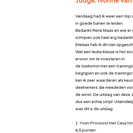
Judge: Ivonne van
Vandaag had ik weer een top s
in goede banen te leiden.
Bedankt René Maas en wie er 
schrijven ook heel erg bedankt
(Helaas heb ik dit niet opges
Wat een leuke klasse is het t
ervoor om te investeren in
de toekomst met een trainings
begrijpen en ook de trainings
kan ik zeer waarderen als keur
deelnemers die meededen vo
de winst. De uitslag van deze 2
dus een echte strijd. Uiteindeli
was dit is de uitslag:
1. Yvon Provoost met Casa hoy
6,5 punten.