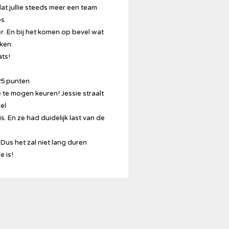
 dat jullie steeds meer een team
os
er. En bij het komen op bevel wat
ken.
ats!
25 punten
lie te mogen keuren! Jessie straalt
el
s. En ze had duidelijk last van de
Dus het zal niet lang duren
e is!