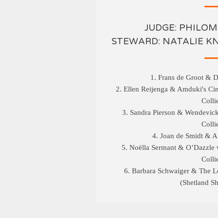
JUDGE: PHILO
STEWARD: NATALIE 
1. Frans de Groot & D
2. Ellen Reijenga & Amduki's Ci
Colli
3. Sandra Pierson & Wendevic
Colli
4. Joan de Smidt & A
5. Noëlla Sermant & O’Dazzle 
Colli
6. Barbara Schwaiger & The Lo
(Shetland S