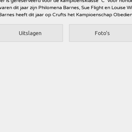
 is gereserveerd voor de kampioensklasse "C" voor honden 
aren dit jaar zijn Philomena Barnes, Sue Flight en Louise Wi
arnes heeft dit jaar op Crufts het Kampioenschap
Obedien
Uitslagen
Foto's