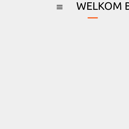
_
Ga naar de inhoud
WELKOM B
Menu overslaan