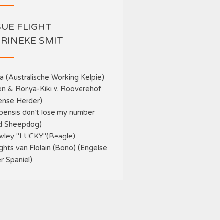
SUE FLIGHT
 RINEKE SMIT
a (Australische Working Kelpie)
en & Ronya-Kiki v. Rooverehof
ense Herder)
bensis don’t lose my number
nd Sheepdog)
awley "LUCKY"(Beagle)
ghts van Flolain (Bono) (Engelse
r Spaniel)