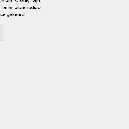
die “C-only” zijn.
lliams uitgenodigd.
ce gekeurd.