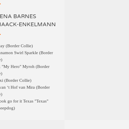
MENA BARNES
KNAACK-ENKELMANN
ay (Border Collie)
nnamon Swirl Sparkle (Border
e)
k "My Hero" Myroh (Border
e)
xi (Border Collie)
van ‘t Hof van Mira (Border
e)
ok go for it Texas "Texas"
heepdog)