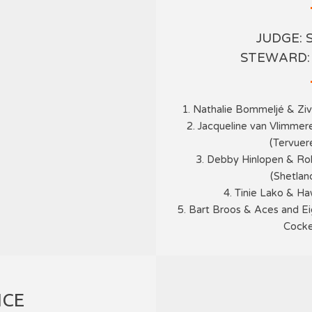
JUDGE: 
STEWARD:
1. Nathalie Bommeljé & Ziv
2. Jacqueline van Vlimmer
(Tervuer
3. Debby Hinlopen & Ro
(Shetla
4. Tinie Lako & H
5. Bart Broos & Aces and Ei
Cocke
ICE