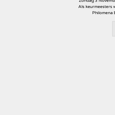
Zondag 3 November
Als keurmeesters w
Philomena B